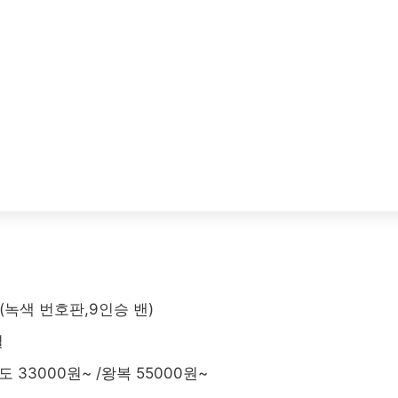
녹색 번호판,9인승 밴)
결
 33000원~ /왕복 55000원~