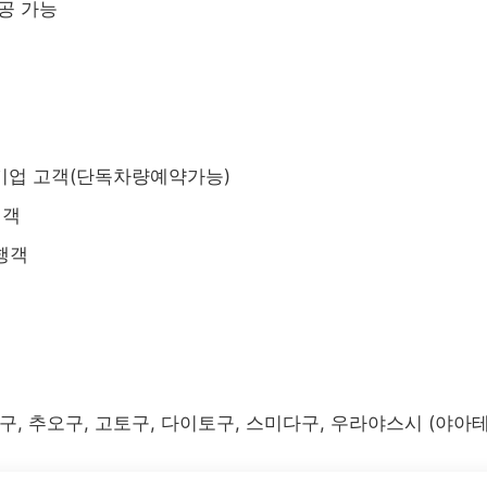
공 가능
 기업 고객(단독차량예약가능)
행객
행객
구, 추오구, 고토구, 다이토구, 스미다구, 우라야스시 (야아