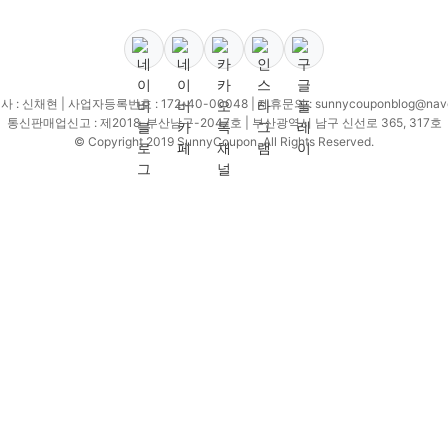
 : 신채현 | 사업자등록번호 : 172-40-00048 | 제휴문의 : sunnycouponblog@nave
통신판매업신고 : 제2018-부산남구-2047호 | 부산광역시 남구 신선로 365, 317호
© Copyright 2019 SunnyCoupon. All Rights Reserved.