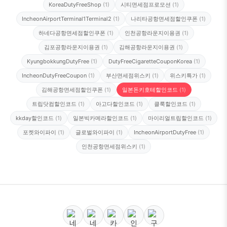
KoreaDutyFreeShop
(1)
시티면세점프로모션
(1)
IncheonAirportTerminal1Terminal2
(1)
나리타공항면세점할인쿠폰
(1)
하네다공항면세점할인쿠폰
(1)
인천공항라운지이용권
(1)
김포공항라운지이용권
(1)
김해공항라운지이용권
(1)
KyungbokkungDutyFree
(1)
DutyFreeCigaretteCouponKorea
(1)
IncheonDutyFreeCoupon
(1)
부산면세점위스키
(1)
위스키특가
(1)
김해공항면세점할인쿠폰
(1)
일본돈키호테할인코드
(1)
트립닷컴할인코드
(1)
아고다할인코드
(1)
클룩할인코드
(1)
kkday할인코드
(1)
일본빅카메라할인코드
(1)
마이리얼트립할인코드
(1)
포켓와이파이
(1)
글로벌와이파이
(1)
IncheonAirportDutyFree
(1)
인천공항면세점위스키
(1)