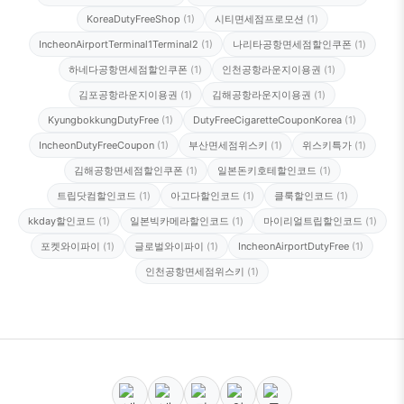
KoreaDutyFreeShop
(1)
시티면세점프로모션
(1)
IncheonAirportTerminal1Terminal2
(1)
나리타공항면세점할인쿠폰
(1)
하네다공항면세점할인쿠폰
(1)
인천공항라운지이용권
(1)
김포공항라운지이용권
(1)
김해공항라운지이용권
(1)
KyungbokkungDutyFree
(1)
DutyFreeCigaretteCouponKorea
(1)
IncheonDutyFreeCoupon
(1)
부산면세점위스키
(1)
위스키특가
(1)
김해공항면세점할인쿠폰
(1)
일본돈키호테할인코드
(1)
트립닷컴할인코드
(1)
아고다할인코드
(1)
클룩할인코드
(1)
kkday할인코드
(1)
일본빅카메라할인코드
(1)
마이리얼트립할인코드
(1)
포켓와이파이
(1)
글로벌와이파이
(1)
IncheonAirportDutyFree
(1)
인천공항면세점위스키
(1)